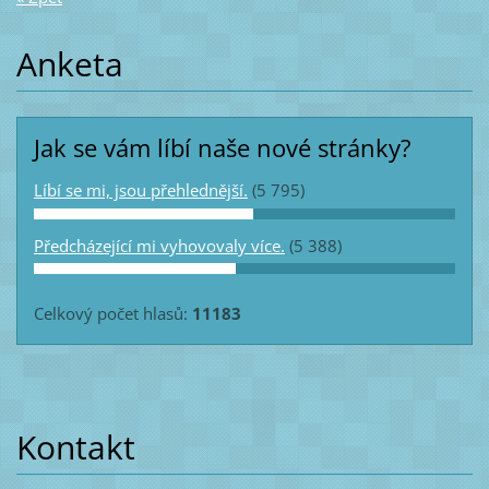
Anketa
Jak se vám líbí naše nové stránky?
Líbí se mi, jsou přehlednější.
(5 795)
Předcházející mi vyhovovaly více.
(5 388)
Celkový počet hlasů:
11183
Kontakt