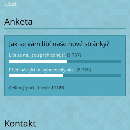
« Zpět
Anketa
Jak se vám líbí naše nové stránky?
Líbí se mi, jsou přehlednější.
(5 797)
Předcházející mi vyhovovaly více.
(5 389)
Celkový počet hlasů:
11186
Kontakt