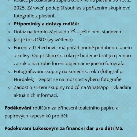
2025. Zároveň podepíší souhlas s pořízením skupinové
fotografie z plavání.
Připomínky a dotazy rodičů:
Dotaz na termín zápisu do ZŠ – ještě není stanoven.
Jak je to s OŠD? (vysvětleno)
Focení z Třebechovic má pořád hodně podobnou tapetu
a kulisy. Od příštího šk. roku je budeme brát jen jednou
za rok a na druhé focení objednáme jiného fotografa.
Fotografování skupiny na konec šk. roku (fotograf p.
Hurdálek) – zeptat se na možnost výběru fotografie.
Žádost o zřízení skupiny rodičů na WhatsApp – vkládání
aktuálních informací.
Poděkování
rodičům za přinesení toaletního papíru a
papírových kapesníků pro děti.
Poděkování Lukešovým za finanční dar pro děti MŠ.