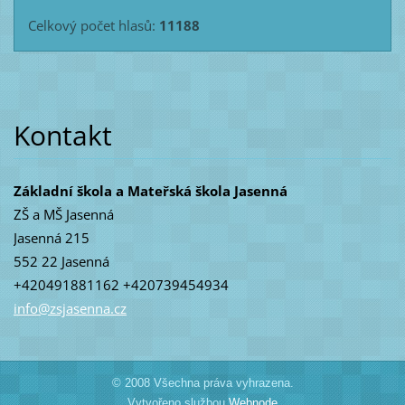
Celkový počet hlasů:
11188
Kontakt
Základní škola a Mateřská škola Jasenná
ZŠ a MŠ Jasenná
Jasenná 215
552 22 Jasenná
+420491881162 +420739454934
info@zsj
asenna.c
z
© 2008 Všechna práva vyhrazena.
Vytvořeno službou
Webnode