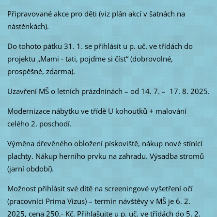
Připravované akce pro děti (viz plán akcí v šatnách na
nástěnkách).
Do tohoto pátku 31. 1. se přihlásit u p. uč. ve třídách do
projektu „Mami - tati, pojďme si číst“ (dobrovolné,
prospěšné, zdarma).
Uzavření MŠ o letních prázdninách – od 14. 7. – 17. 8. 2025.
Modernizace nábytku ve třídě U kohoutků + malování
celého 2. poschodí.
Výměna dřevěného obložení pískoviště, nákup nové stínící
plachty. Nákup herního prvku na zahradu. Výsadba stromů
(jarní období).
Možnost přihlásit své dítě na screeningové vyšetření očí
(pracovníci Prima Vizus) – termín návštěvy v MŠ je 6. 2.
2025, cena 250,- Kč. Přihlašujte u p. uč. ve třídách do 5. 2.