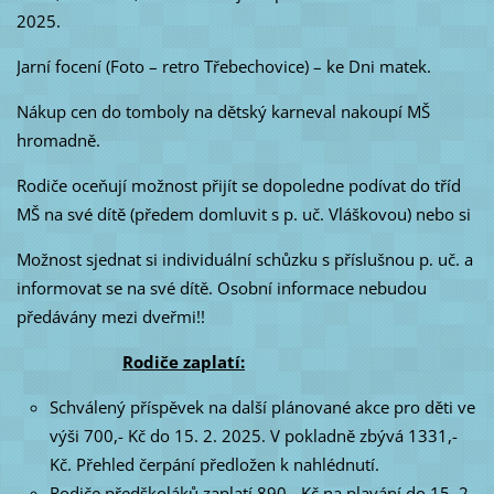
2025.
Jarní focení (Foto – retro Třebechovice) – ke Dni matek.
Nákup cen do tomboly na dětský karneval nakoupí MŠ
hromadně.
Rodiče oceňují možnost přijít se dopoledne podívat do tříd
MŠ na své dítě (předem domluvit s p. uč. Vláškovou) nebo si
Možnost sjednat si individuální schůzku s příslušnou p. uč. a
informovat se na své dítě. Osobní informace nebudou
předávány mezi dveřmi!!
Rodiče zaplatí:
Schválený příspěvek na další plánované akce pro děti ve
výši 700,- Kč do 15. 2. 2025. V pokladně zbývá 1331,-
Kč. Přehled čerpání předložen k nahlédnutí.
Rodiče předškoláků zaplatí 890,- Kč na plavání do 15. 2.