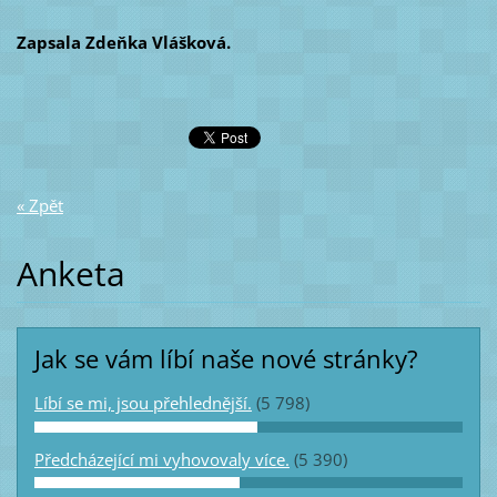
Zapsala Zdeňka Vlášková.
« Zpět
Anketa
Jak se vám líbí naše nové stránky?
Líbí se mi, jsou přehlednější.
(5 798)
Předcházející mi vyhovovaly více.
(5 390)