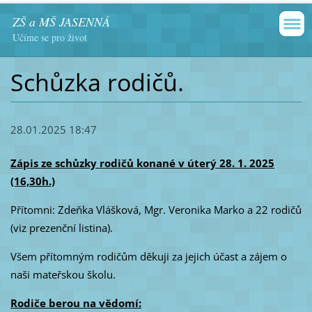
ZŠ a MŠ JASENNÁ
Učíme se pro život
Schůzka rodičů.
28.01.2025 18:47
Zápis ze schůzky rodičů konané v úterý 28. 1. 2025
(16,30h.)
Přítomni: Zdeňka Vlášková, Mgr. Veronika Marko a 22 rodičů
(viz prezenční listina).
Všem přítomným rodičům děkuji za jejich účast a zájem o
naši mateřskou školu.
Rodiče berou na vědomí: