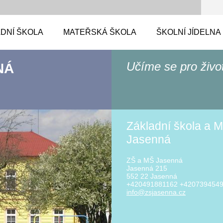
DNÍ ŠKOLA
MATEŘSKÁ ŠKOLA
ŠKOLNÍ JÍDELNA
Učíme se pro živo
NÁ
Základní škola a M
Jasenná
ZŠ a MŠ Jasenná
Jasenná 215
552 22 Jasenná
+420491881162 +420739454
info@zsj
asenna.c
z