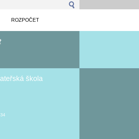
ROZPOČET
t
ateřská škola
934