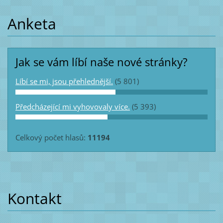
Anketa
Jak se vám líbí naše nové stránky?
Líbí se mi, jsou přehlednější.
(5 801)
Předcházející mi vyhovovaly více.
(5 393)
Celkový počet hlasů:
11194
Kontakt