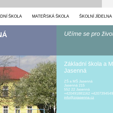
DNÍ ŠKOLA
MATEŘSKÁ ŠKOLA
ŠKOLNÍ JÍDELNA
Učíme se pro živo
NÁ
Základní škola a M
Jasenná
ZŠ a MŠ Jasenná
Jasenná 215
552 22 Jasenná
+420491881162 +420739454
info@zsj
asenna.c
z