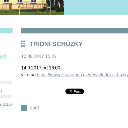
TŘÍDNÍ SCHŮZKY
ové
10.09.2017 15:22
14.9.2017 od 16:00
více na
https://www.zsjasenna.cz/news/tridni-schuzk
1)
ů: 11190
Zpět