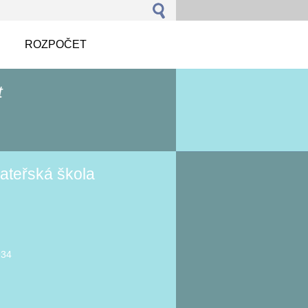
ROZPOČET
t
ateřská škola
934