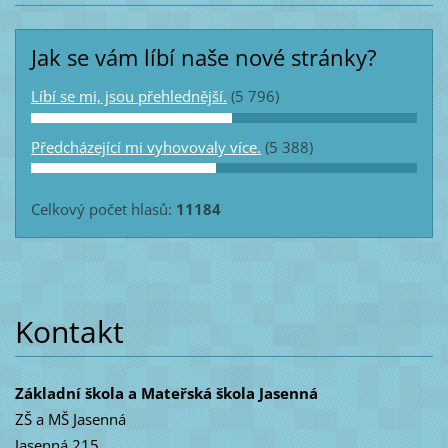
Jak se vám líbí naše nové stránky?
Líbí se mi, jsou přehlednější.
(5 796)
Předcházející mi vyhovovaly více.
(5 388)
Celkový počet hlasů:
11184
Kontakt
Základní škola a Mateřská škola Jasenná
ZŠ a MŠ Jasenná
Jasenná 215