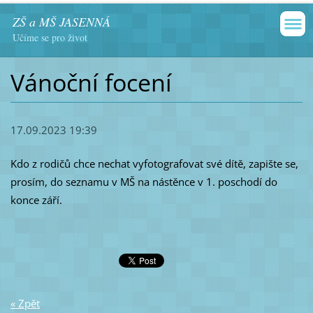
ZŠ a MŠ JASENNÁ
Učíme se pro život
Vánoční focení
17.09.2023 19:39
Kdo z rodičů chce nechat vyfotografovat své dítě, zapište se,
prosím, do seznamu v MŠ na nástěnce v 1. poschodí do
konce září.
« Zpět