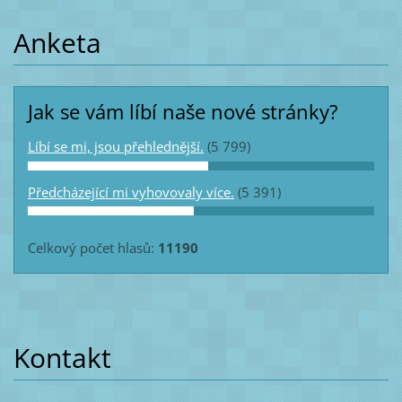
Anketa
Jak se vám líbí naše nové stránky?
Líbí se mi, jsou přehlednější.
(5 799)
Předcházející mi vyhovovaly více.
(5 391)
Celkový počet hlasů:
11190
Kontakt