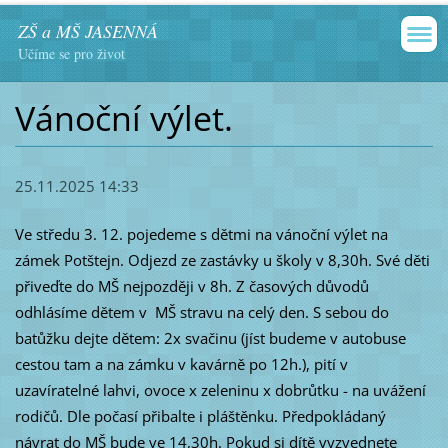
ZŠ a MŠ JASENNÁ
Učíme se pro život
Vánoční výlet.
25.11.2025 14:33
Ve středu 3. 12. pojedeme s dětmi na vánoční výlet na
zámek Potštejn. Odjezd ze zastávky u školy v 8,30h. Své děti
přiveďte do MŠ nejpozději v 8h. Z časových důvodů
odhlásíme dětem v MŠ stravu na celý den. S sebou do
batůžku dejte dětem: 2x svačinu (jíst budeme v autobuse
cestou tam a na zámku v kavárně po 12h.), pití v
uzavíratelné lahvi, ovoce x zeleninu x dobrůtku - na uvážení
rodičů. Dle počasí přibalte i pláštěnku. Předpokládaný
návrat do MŠ bude ve 14,30h. Pokud si dítě vyzvednete