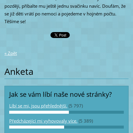
později, přibalte mu ještě jednu svačinku navíc. Doufám, že
se již děti vrátí po nemoci a pojedeme v hojném počtu.
Těšíme se!
« Zpět
Anketa
Jak se vám líbí naše nové stránky?
Líbí se mi, jsou přehlednější.
(5 797)
Předcházející mi vyhovovaly více.
(5 389)