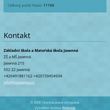
Celkový počet hlasů:
11186
Kontakt
Základní škola a Mateřská škola Jasenná
ZŠ a MŠ Jasenná
Jasenná 215
552 22 Jasenná
+420491881162 +420739454934
info@zsj
asenna.c
z
© 2008 Všechna práva vyhrazena.
Vytvořeno službou
Webnode