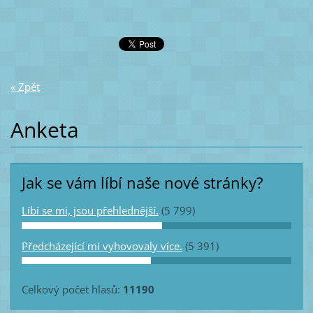
« Zpět
Anketa
Jak se vám líbí naše nové stránky?
Líbí se mi, jsou přehlednější.
(5 799)
Předcházející mi vyhovovaly více.
(5 391)
Celkový počet hlasů:
11190