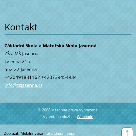
Kontakt
Základní škola a Mateřská škola Jasenná
ZŠ a MŠ Jasenná
Jasenná 215
552 22 Jasenná
+420491881162 +420739454934
info@zsj
asenna.c
z
© 2008 Všechna práva vyhrazena.
Vytvořeno službou
Webnode
Zobrazit:
Mobilní verzi
|
Standardní verzi