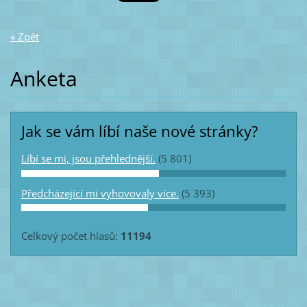
« Zpět
Anketa
Jak se vám líbí naše nové stránky?
Líbí se mi, jsou přehlednější.
(5 801)
Předcházející mi vyhovovaly více.
(5 393)
Celkový počet hlasů:
11194