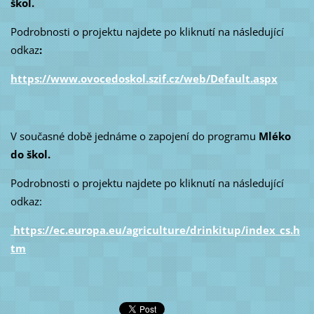
škol.
Podrobnosti o projektu najdete po kliknutí na následující
odkaz
:
https://www.ovocedoskol.szif.cz/web/Default.aspx
V současné době jednáme o zapojení do programu
Mléko
do škol.
Podrobnosti o projektu najdete po kliknutí na následující
odkaz:
https://ec.europa.eu/agriculture/drinkitup/index_cs.h
tm