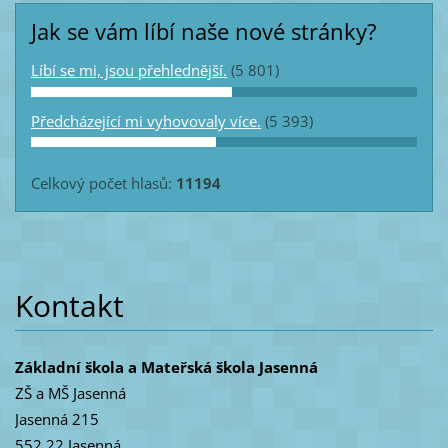
Jak se vám líbí naše nové stránky?
Líbí se mi, jsou přehlednější.
(5 801)
Předcházející mi vyhovovaly více.
(5 393)
Celkový počet hlasů:
11194
Kontakt
Základní škola a Mateřská škola Jasenná
ZŠ a MŠ Jasenná
Jasenná 215
552 22 Jasenná