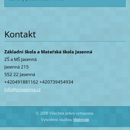
Kontakt
Základní škola a Mateřská škola Jasenná
ZŠ a MŠ Jasenná
Jasenná 215
552 22 Jasenná
+420491881162 +420739454934
info@zsj
asenna.c
z
© 2008 Všechna práva vyhrazena.
Vytvořeno službou
Webnode