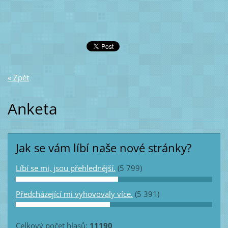
« Zpět
Anketa
Jak se vám líbí naše nové stránky?
Líbí se mi, jsou přehlednější.
(5 799)
Předcházející mi vyhovovaly více.
(5 391)
Celkový počet hlasů:
11190