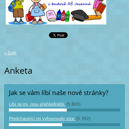
« Zpět
Anketa
Jak se vám líbí naše nové stránky?
Líbí se mi, jsou přehlednější.
(5 800)
Předcházející mi vyhovovaly více.
(5 392)