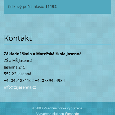
Celkový počet hlasů:
11192
Kontakt
Základní škola a Mateřská škola Jasenná
ZŠ a MŠ Jasenná
Jasenná 215
552 22 Jasenná
+420491881162 +420739454934
info@zsj
asenna.c
z
© 2008 Všechna práva vyhrazena.
Vytvořeno službou
Webnode