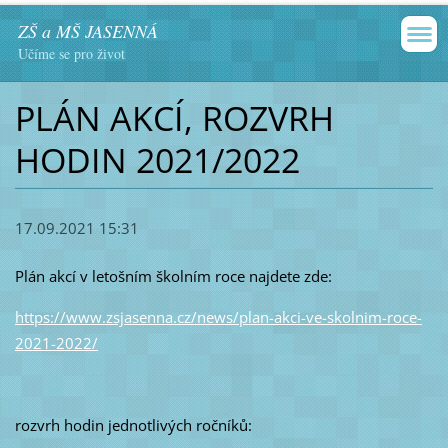
ZŠ a MŠ JASENNÁ
Učíme se pro život
PLÁN AKCÍ, ROZVRH
HODIN 2021/2022
17.09.2021 15:31
Plán akcí v letošním školním roce najdete zde:
https://www.zsjasenna.cz/news/plan-akci-ve-skolnim-roce-
2021-2022/
rozvrh hodin jednotlivých ročníků: