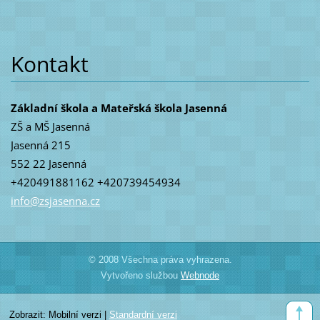
Kontakt
Základní škola a Mateřská škola Jasenná
ZŠ a MŠ Jasenná
Jasenná 215
552 22 Jasenná
+420491881162 +420739454934
info@zsj
asenna.c
z
© 2008 Všechna práva vyhrazena.
Vytvořeno službou
Webnode
Zobrazit:
Mobilní verzi
|
Standardní verzi