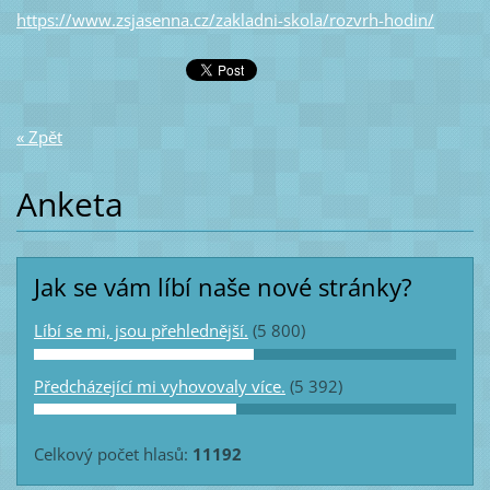
https://www.zsjasenna.cz/zakladni-skola/rozvrh-hodin/
« Zpět
Anketa
Jak se vám líbí naše nové stránky?
Líbí se mi, jsou přehlednější.
(5 800)
Předcházející mi vyhovovaly více.
(5 392)
Celkový počet hlasů:
11192