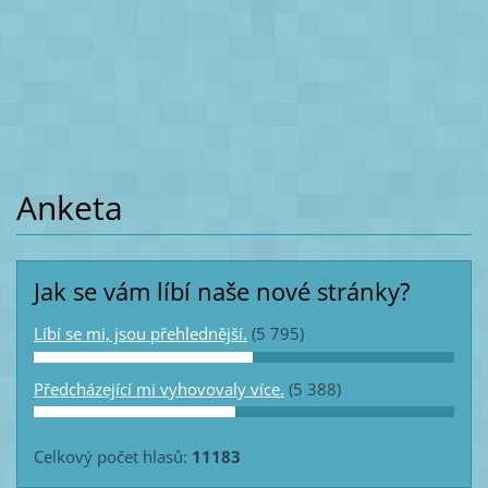
Anketa
Jak se vám líbí naše nové stránky?
Líbí se mi, jsou přehlednější.
(5 795)
Předcházející mi vyhovovaly více.
(5 388)
Celkový počet hlasů:
11183