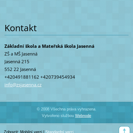
Kontakt
Základní škola a Mateřská škola Jasenná
ZŠ a MŠ Jasenná
Jasenná 215
552 22 Jasenná
+420491881162 +420739454934
info@zsj
asenna.c
z
© 2008 Všechna práva vyhrazena.
Vytvořeno službou
Webnode
Zobrazit:
Mobilní verzi
|
Standardní verzi