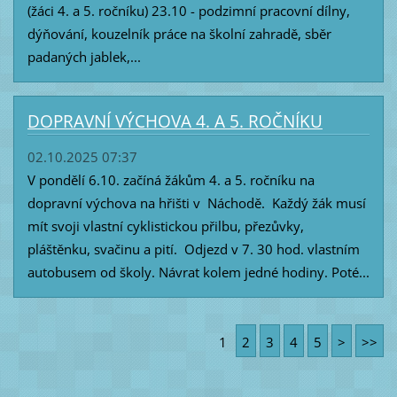
(žáci 4. a 5. ročníku) 23.10 - podzimní pracovní dílny,
dýňování, kouzelník práce na školní zahradě, sběr
padaných jablek,...
DOPRAVNÍ VÝCHOVA 4. A 5. ROČNÍKU
02.10.2025 07:37
V pondělí 6.10. začíná žákům 4. a 5. ročníku na
dopravní výchova na hřišti v Náchodě. Každý žák musí
mít svoji vlastní cyklistickou přilbu, přezůvky,
pláštěnku, svačinu a pití. Odjezd v 7. 30 hod. vlastním
autobusem od školy. Návrat kolem jedné hodiny. Poté...
1
2
3
4
5
>
>>