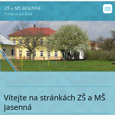
ZŠ a MŠ JASENNÁ
Učíme se pro život
Vítejte na stránkách ZŠ a MŠ
Jasenná