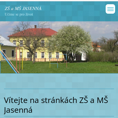
ZŠ a MŠ JASENNÁ
Učíme se pro život
Vítejte na stránkách ZŠ a MŠ
Jasenná