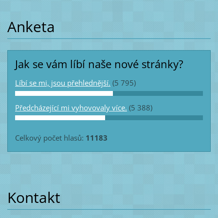
Anketa
Jak se vám líbí naše nové stránky?
Líbí se mi, jsou přehlednější.
(5 795)
Předcházející mi vyhovovaly více.
(5 388)
Celkový počet hlasů:
11183
Kontakt