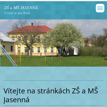
ZŠ a MŠ JASENNÁ
Učíme se pro život
Vítejte na stránkách ZŠ a MŠ
Jasenná