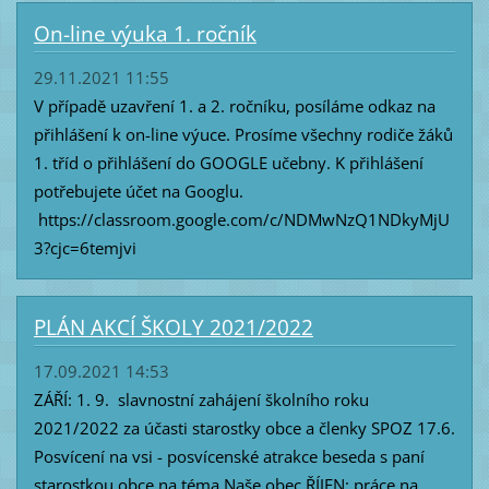
On-line výuka 1. ročník
29.11.2021 11:55
V případě uzavření 1. a 2. ročníku, posíláme odkaz na
přihlášení k on-line výuce. Prosíme všechny rodiče žáků
1. tříd o přihlášení do GOOGLE učebny. K přihlášení
potřebujete účet na Googlu.
https://classroom.google.com/c/NDMwNzQ1NDkyMjU
3?cjc=6temjvi
PLÁN AKCÍ ŠKOLY 2021/2022
17.09.2021 14:53
ZÁŘÍ: 1. 9. slavnostní zahájení školního roku
2021/2022 za účasti starostky obce a členky SPOZ 17.6.
Posvícení na vsi - posvícenské atrakce beseda s paní
starostkou obce na téma Naše obec ŘÍJEN: práce na