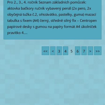
Pro 2., 3., 4. ročník Seznam základních pomůcek:
aktovka bačkory ručník vybavený penál (2x pero, 2x
obyčejná tužka č.2, ořezávátko, pastelky, guma) mazací
tabulka s fixem (A4) černý, středně silný fix – Centropen
papírové desky s gumou na papíry formát A4 úkolníček
pravítko 4....
<<
<
3
4
5
6
7
>
>>